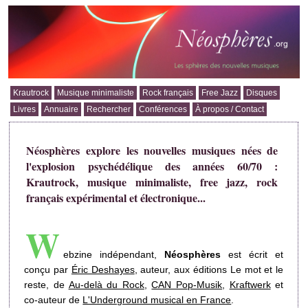
Krautrock
Musique minimaliste
Rock français
Free Jazz
Disques
Livres
Annuaire
Rechercher
Conférences
À propos / Contact
Néosphères explore les nouvelles musiques nées de
l'explosion psychédélique des années 60/70 :
Krautrock, musique minimaliste, free jazz, rock
français expérimental et électronique...
W
ebzine indépendant,
Néosphères
est écrit et
conçu par
Éric Deshayes
, auteur, aux éditions Le mot et le
reste, de
Au-delà du Rock
,
CAN Pop-Musik
,
Kraftwerk
et
co-auteur de
L'Underground musical en France
.