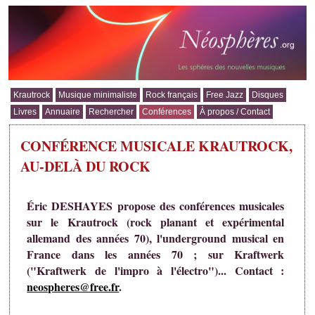
Krautrock
Musique minimaliste
Rock français
Free Jazz
Disques
Livres
Annuaire
Rechercher
Conférences
À propos / Contact
CONFÉRENCE MUSICALE KRAUTROCK,
AU-DELÀ DU ROCK
Éric DESHAYES propose des conférences musicales
sur le Krautrock (rock planant et expérimental
allemand des années 70), l'underground musical en
France dans les années 70 ; sur Kraftwerk
("Kraftwerk de l'impro à l'électro")... Contact :
neospheres@free.fr
.