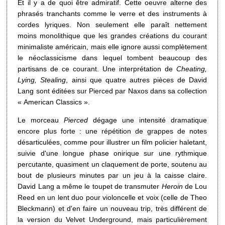
Et il y a de quoi être admiratif. Cette oeuvre alterne des
phrasés tranchants comme le verre et des instruments à
cordes lyriques. Non seulement elle paraît nettement
moins monolithique que les grandes créations du courant
minimaliste américain, mais elle ignore aussi complètement
le néoclassicisme dans lequel tombent beaucoup des
partisans de ce courant. Une interprétation de
Cheating,
Lying, Stealing
, ainsi que quatre autres pièces de David
Lang sont éditées sur Pierced par Naxos dans sa collection
« American Classics ».
Le morceau
Pierced
dégage une intensité dramatique
encore plus forte : une répétition de grappes de notes
désarticulées, comme pour illustrer un film policier haletant,
suivie d'une longue phase onirique sur une rythmique
percutante, quasiment un claquement de porte, soutenu au
bout de plusieurs minutes par un jeu à la caisse claire.
David Lang a même le toupet de transmuter
Heroin
de Lou
Reed en un lent duo pour violoncelle et voix (celle de Theo
Bleckmann) et d'en faire un nouveau trip, très différent de
la version du Velvet Underground, mais particulièrement