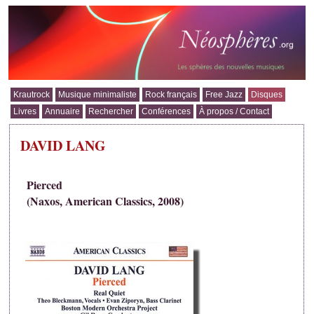
Krautrock
Musique minimaliste
Rock français
Free Jazz
Disques
Livres
Annuaire
Rechercher
Conférences
À propos / Contact
DAVID LANG
Pierced
(Naxos, American Classics, 2008)