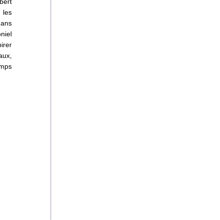
bert
 les
dans
niel
irer
aux,
emps