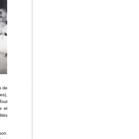
s de
es),
Tout
e et
ités
.
son.