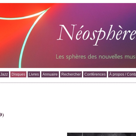
 Jazz
Disques
Livres
Annuaire
Rechercher
Conférences
À propos / Cont
9)