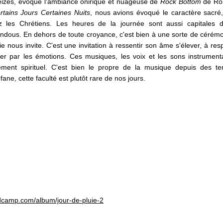
leizes, évoque l'ambiance onirique et nuageuse de
Rock Bottom
de Ro
rtains Jours Certaines Nuits
, nous avions évoqué le caractère sacré,
z les Chrétiens. Les heures de la journée sont aussi capitales 
ndous. En dehors de toute croyance, c'est bien à une sorte de cérémo
e nous invite. C'est une invitation à ressentir son âme s'élever, à resp
er par les émotions. Ces musiques, les voix et les sons instrument
ment spirituel. C'est bien le propre de la musique depuis des t
e, cette faculté est plutôt rare de nos jours.
dcamp.com/album/jour-de-pluie-2