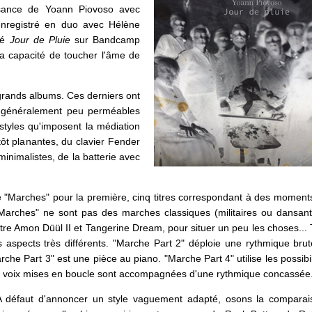
ssance de Yoann Piovoso avec
enregistré en duo avec Hélène
ié
Jour de Pluie
sur Bandcamp
a capacité de toucher l'âme de
s grands albums. Ces derniers ont
nt généralement peu perméables
styles qu'imposent la médiation
tôt planantes, du clavier Fender
inimalistes, de la batterie avec
e "Marches" pour la première, cinq titres correspondant à des moment
Marches" ne sont pas des marches classiques (militaires ou dansant
tre Amon Düül II et Tangerine Dream, pour situer un peu les choses... 
 aspects très différents. "Marche Part 2" déploie une rythmique brut
rche Part 3" est une pièce au piano. "Marche Part 4" utilise les possibil
de voix mises en boucle sont accompagnées d'une rythmique concassée
A défaut d'annoncer un style vaguement adapté, osons la comparai