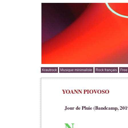
Krautrock
Musique minimaliste
Rock français
Free
YOANN PIOVOSO
Jour de Pluie (Bandcamp, 201
N