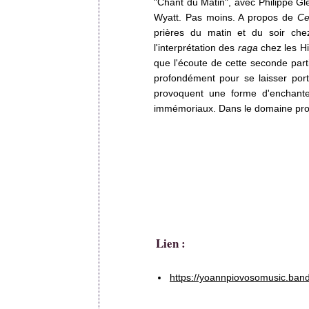
"Chant du Matin", avec Philippe G
Wyatt. Pas moins. A propos de
Ce
prières du matin et du soir che
l'interprétation des
raga
chez les Hi
que l'écoute de cette seconde parti
profondément pour se laisser port
provoquent une forme d'enchante
immémoriaux. Dans le domaine profan
Lien :
https://yoannpiovosomusic.ban